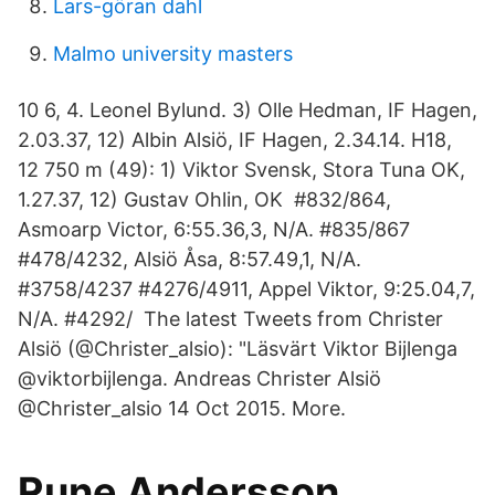
Lars-göran dahl
Malmo university masters
10 6, 4. Leonel Bylund. 3) Olle Hedman, IF Hagen,
2.03.37, 12) Albin Alsiö, IF Hagen, 2.34.14. H18,
12 750 m (49): 1) Viktor Svensk, Stora Tuna OK,
1.27.37, 12) Gustav Ohlin, OK #832/864,
Asmoarp Victor, 6:55.36,3, N/A. #835/867
#478/4232, Alsiö Åsa, 8:57.49,1, N/A.
#3758/4237 #4276/4911, Appel Viktor, 9:25.04,7,
N/A. #4292/ The latest Tweets from Christer
Alsiö (@Christer_alsio): "Läsvärt Viktor Bijlenga
@viktorbijlenga. Andreas Christer Alsiö‏
@Christer_alsio 14 Oct 2015. More.
Rune Andersson