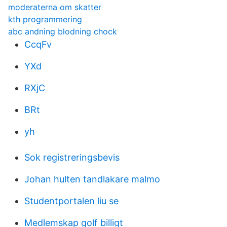
moderaterna om skatter
kth programmering
abc andning blodning chock
CcqFv
YXd
RXjC
BRt
yh
Sok registreringsbevis
Johan hulten tandlakare malmo
Studentportalen liu se
Medlemskap golf billigt