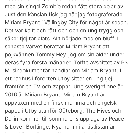
med sin singel Zombie redan fått stora delar av
Just den känslan fick jag när jag fotograferade
Miriam Bryant i Vällingby City för något år sedan.
Det var kallt och rått och och en ung trygg och
säker tjej tar plats Allt började med en bluff. I
senaste Värvet berättar Miriam Bryant att
pojkvännen Tommy Hey ljög om sin ålder under
deras fyra första månader Tolfte avsnittet av P3
Musikdokumentär handlar om Miriam Bryant. I
ett radhus i förorten Utby sitter en ung tjej
framför en TV och zappar Ung sverigefinne år
2016 är Miriam Bryant. Miriam Bryant är
uppvuxen med en finsk mamma och engelsk
pappa i Utby utanför Göteborg. The Hives och
Darin kommer till sommarens upplaga av Peace
& Love i Borlänge. Nya namn i artistlistan är