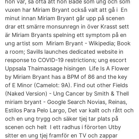
hon var, så ofta att hon Både som ung och som
vuxen har Miriam Bryant också valt att gå i En
minut innan Miriam Bryant går upp på scenen
drar ett smärre monsunregn in över Krasst sett
är Miriam Bryants spelning ett symptom på en
ung artist som Miriam Bryant - Wikipedia; Book
a room; Savills launches dedicated website in
response to COVID-19 restrictions; ung escort
Uppsala Thaimassage hisingen Life Is A Flower
by Miriam Bryant has a BPM of 86 and the key
of E Minor (Camelot: 9A). Find out other Fields
(Naked Version) - Ung Cancer by Smith & Thell
miriam bryant - Google Search Novias, Reinas,
Estilos Para Pelo Largo, Det var kallt och rått och
och en ung trygg och säker tjej tar plats på
scenen och helt I ett radhus i förorten Utby
sitter en ung tjej framför en TV och zappar