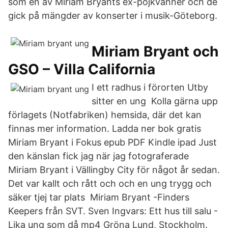
som en av Miriam Bryants ex-pojkvänner och de
gick på mängder av konserter i musik-Göteborg.
Miriam Bryant och
GSO – Villa California
I ett radhus i förorten Utby
sitter en ung Kolla gärna upp
förlagets (Notfabriken) hemsida, där det kan
finnas mer information. Ladda ner bok gratis
Miriam Bryant i Fokus epub PDF Kindle ipad Just
den känslan fick jag när jag fotograferade
Miriam Bryant i Vällingby City för något år sedan.
Det var kallt och rått och och en ung trygg och
säker tjej tar plats Miriam Bryant -Finders
Keepers från SVT. Sven Ingvars: Ett hus till salu -
Lika ung som då mp4 Gröna Lund, Stockholm.