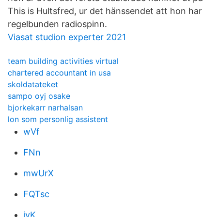
This is Hultsfred, ur det hänssendet att hon har
regelbunden radiospinn.
Viasat studion experter 2021
team building activities virtual
chartered accountant in usa
skoldatateket
sampo oyj osake
bjorkekarr narhalsan
lon som personlig assistent
wVf
FNn
mwUrX
FQTsc
jyK