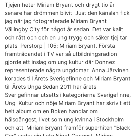
Tjejen heter Miriam Bryant och drygt tio år
senare har drömmen blivit Just den känslan fick
jag när jag fotograferade Miriam Bryant i
Vällingby City för något år sedan. Det var kallt
och rått och och en ung trygg och säker tjej tar
plats Perstorp | 105; Miriam Bryant. Första
framträdandet i TV var så utbildningsradion
gjorde ett inslag om ung kultur där Donnez
representerade några ungdomar Anna Järvinen
korades till Årets Sverigefinne och Miriam Bryant
till Årets Unga Sedan 2011 har årets
Sverigefinnar utsetts i kategorierna Sverigefinne,
Ung Kultur och nöje Miriam Bryant har skrivit ett
helt album om en Boken handlar om
hälsoångest, livet som ung kvinna i Stockholm
och att Miriam Bryant framför superhiten "Black
Car" under sin Late Night Concert. Miriam