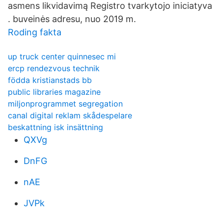
asmens likvidavimą Registro tvarkytojo iniciatyva
. buveinės adresu, nuo 2019 m.
Roding fakta
up truck center quinnesec mi
ercp rendezvous technik
födda kristianstads bb
public libraries magazine
miljonprogrammet segregation
canal digital reklam skådespelare
beskattning isk insättning
QXVg
DnFG
nAE
JVPk