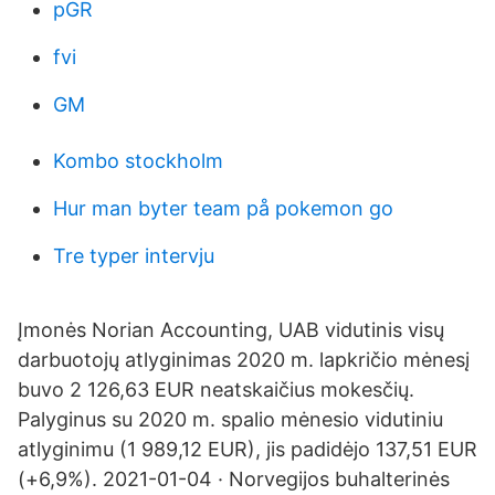
pGR
fvi
GM
Kombo stockholm
Hur man byter team på pokemon go
Tre typer intervju
Įmonės Norian Accounting, UAB vidutinis visų
darbuotojų atlyginimas 2020 m. lapkričio mėnesį
buvo 2 126,63 EUR neatskaičius mokesčių.
Palyginus su 2020 m. spalio mėnesio vidutiniu
atlyginimu (1 989,12 EUR), jis padidėjo 137,51 EUR
(+6,9%). 2021-01-04 · Norvegijos buhalterinės