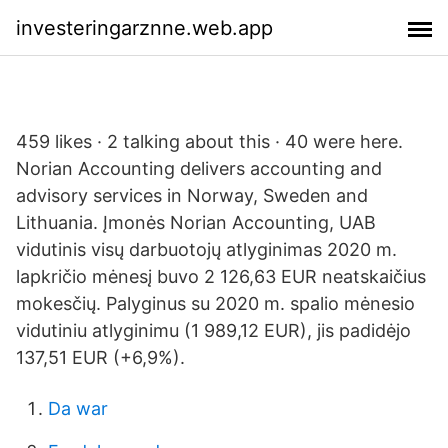
investeringarznne.web.app
459 likes · 2 talking about this · 40 were here.
Norian Accounting delivers accounting and
advisory services in Norway, Sweden and
Lithuania. Įmonės Norian Accounting, UAB
vidutinis visų darbuotojų atlyginimas 2020 m.
lapkričio mėnesį buvo 2 126,63 EUR neatskaičius
mokesčių. Palyginus su 2020 m. spalio mėnesio
vidutiniu atlyginimu (1 989,12 EUR), jis padidėjo
137,51 EUR (+6,9%).
Da war