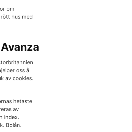
gor om
t rött hus med
 Avanza
torbritannien
jelper oss å
uk av cookies.
ernas hetaste
reras av
h index.
k. Bolån.