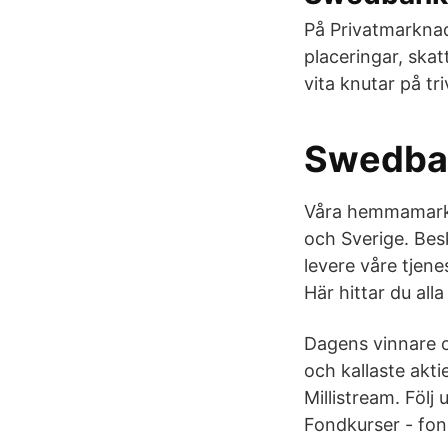
På Privatmarknad
placeringar, skat
vita knutar på t
Swedban
Våra hemmamarkn
och Sverige. Besk
levere våre tjene
Här hittar du alla
Dagens vinnare o
och kallaste akt
Millistream. Följ
Fondkurser - fon