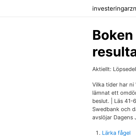
investeringarz
Boken 
result
Aktiellt: Löpsedel
Vilka tider har 
lämnat ett omdöm
beslut. | Läs 41
Swedbank och då 
avslöjar Dagens J
Lärka fågel