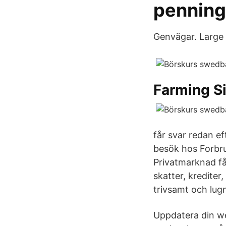
penning
Genvägar. Large 
Farming S
får svar redan e
besök hos Forbru
Privatmarknad få
skatter, krediter
trivsamt och lu
Uppdatera din we