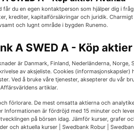
 får du en egen kontaktperson som hjälper dig i frå
ter, krediter, kapitalförsäkringar och juridik. Charmig
rivsamt och lugnt område i bygden Runemo.
k A SWED A - Köp aktier
ader är Danmark, Finland, Nederländerna, Norge, S
rivelse av aksjeliste. Cookies (informasjonskapsler) h
ster. Ved å bruke våre tjenester, aksepterer du vår br
 Affärsvärldens artiklar.
ch förlorare. De mest omsatta aktierna och analytik
ier Informationen är fördröjd med 15 minuter och leve
 utvecklingen på börsen idag. Jämför kurser, grafer oc
der och aktuella kurser | Swedbank Robur | Swedban