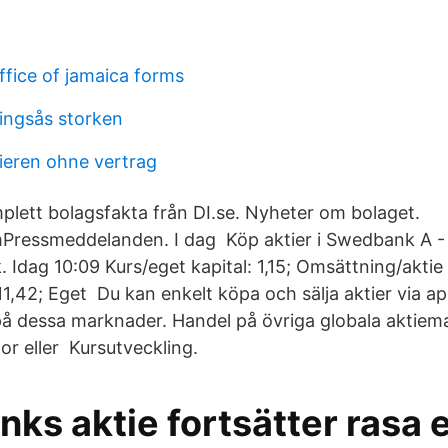
fice of jamaica forms
lingsås storken
nieren ohne vertrag
ett bolagsfakta från DI.se. Nyheter om bolaget.
ressmeddelanden. I dag Köp aktier i Swedbank A - en
 Idag 10:09 Kurs/eget kapital: 1,15; Omsättning/aktie
11,42; Eget Du kan enkelt köpa och sälja aktier via 
å dessa marknader. Handel på övriga globala aktiem
or eller Kursutveckling.
s aktie fortsätter rasa e