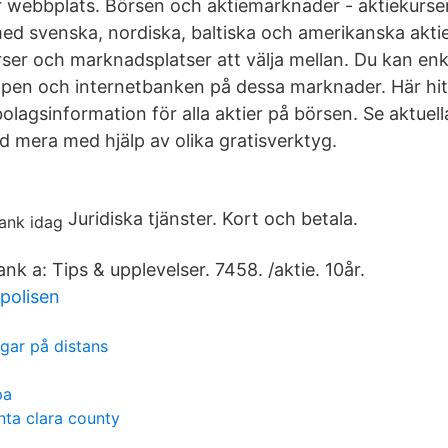
r webbplats. Börsen och aktiemarknader - aktiekurser
ed svenska, nordiska, baltiska och amerikanska aktie
örser och marknadsplatser att välja mellan. Du kan en
 appen och internetbanken på dessa marknader. Här hit
olagsinformation för alla aktier på börsen. Se aktuel
d mera med hjälp av olika gratisverktyg.
Juridiska tjänster. Kort och betala.
k a: Tips & upplevelser. 7458. /aktie. 10år.
 polisen
gar på distans
pa
nta clara county