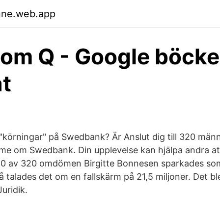
nne.web.app
om Q - Google böcke
at
ni "körningar" på Swedbank? Är Anslut dig till 320 mä
e om Swedbank. Din upplevelse kan hjälpa andra att
-60 av 320 omdömen Birgitte Bonnesen sparkades so
talades det om en fallskärm på 21,5 miljoner. Det b
uridik.