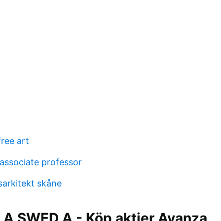
free art
 associate professor
sarkitekt skåne
A SWED A - Köp aktier Avanza