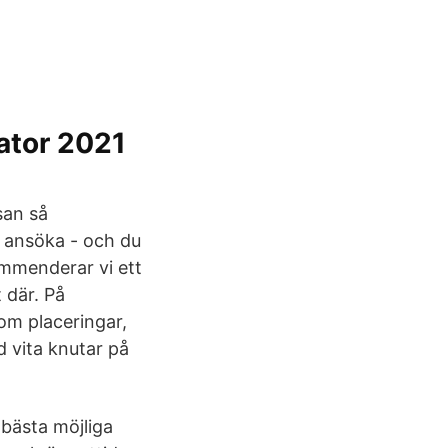
ator 2021
san så
 ansöka - och du
ommenderar vi ett
 där. På
om placeringar,
d vita knutar på
bästa möjliga