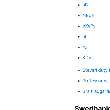
uB
NEbZ
oKePy
al
ru
KDV
Steyerl duty 
Professor vs
Bra trädgård
Swedbank 