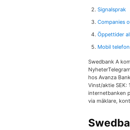
Signalsprak
Companies of
Öppettider a
Mobil telefo
Swedbank A kompl
NyheterTelegramP
hos Avanza Bank.
Vinst/aktie SEK: 
internetbanken p
via mäklare, kont
Swedbank