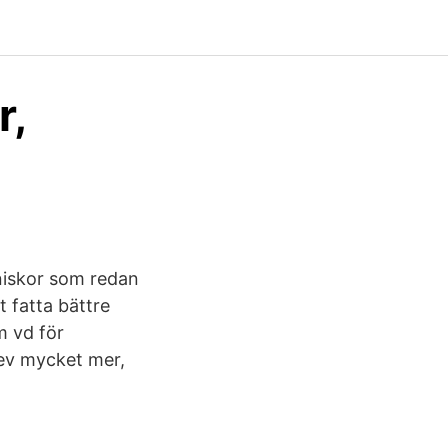
r,
nniskor som redan
 fatta bättre
m vd för
lev mycket mer,