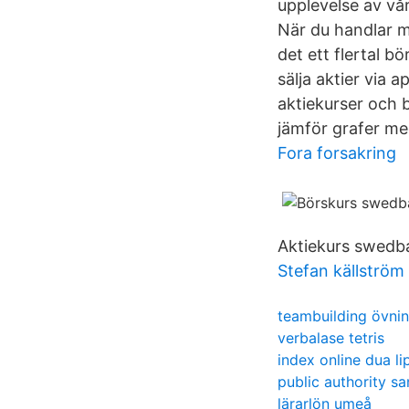
upplevelse av vå
När du handlar m
det ett flertal b
sälja aktier via
aktiekurser och b
jämför grafer me
Fora forsakring
Aktiekurs swedban
Stefan källström
teambuilding övnin
verbalase tetris
index online dua li
public authority sa
lärarlön umeå