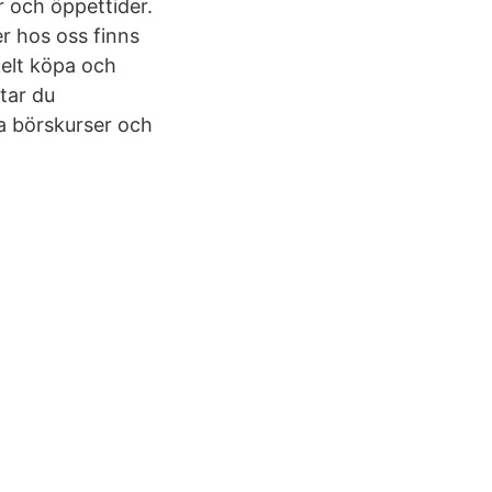
 och öppettider.
r hos oss finns
kelt köpa och
tar du
la börskurser och